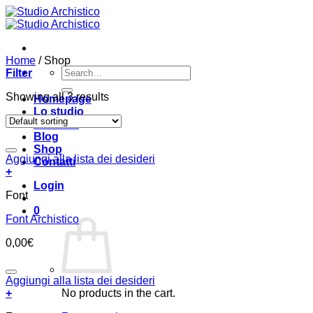
Salta
ai
contenuti
Home
/
Shop
Search
Filter
for:
Showing all 3 results
Homepage
Lo studio
Portfolio
Blog
Shop
Aggiungi alla lista dei desideri
Contatti
+
Login
Font
0
Font Archistico
0,00
€
Aggiungi alla lista dei desideri
+
No products in the cart.