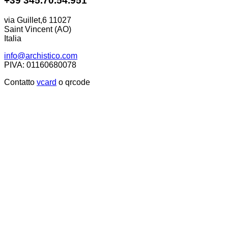
+39 345.70.54.951
via Guillet,6 11027
Saint Vincent (AO)
Italia
info@archistico.com
PIVA: 01160680078
Contatto
vcard
o qrcode