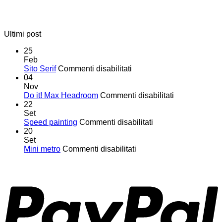
Ultimi post
25
Feb
su
Sito Serif
Commenti disabilitati
Sito
04
Serif
Nov
su
Do it! Max Headroom
Commenti disabilitati
Do
22
it!
Set
su
Max
Speed painting
Commenti disabilitati
Speed
Headroom
20
painting
Set
su
Mini metro
Commenti disabilitati
Mini
metro