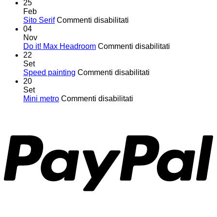
25
Feb
su
Sito Serif
Commenti disabilitati
Sito
04
Serif
Nov
su
Do it! Max Headroom
Commenti disabilitati
Do
22
it!
Set
su
Max
Speed painting
Commenti disabilitati
Speed
Headroom
20
painting
Set
su
Mini metro
Commenti disabilitati
Mini
metro