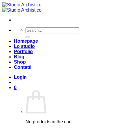
Salta
ai
contenuti
Search
for:
Homepage
Lo studio
Portfolio
Blog
Shop
Contatti
Login
0
No products in the cart.