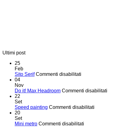
Ultimi post
25
Feb
su
Sito Serif
Commenti disabilitati
Sito
04
Serif
Nov
su
Do it! Max Headroom
Commenti disabilitati
Do
22
it!
Set
su
Max
Speed painting
Commenti disabilitati
Speed
Headroom
20
painting
Set
su
Mini metro
Commenti disabilitati
Mini
metro