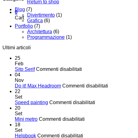
Return to shop
Blog
(7)
0
Divertimento
(1)
Cart
Grafica
(6)
Portfolio
(7)
Architettura
(6)
Programmazione
(1)
Ultimi articoli
25
Feb
su
Sito Serif
Commenti disabilitati
Sito
04
Serif
Nov
su
Do it! Max Headroom
Commenti disabilitati
Do
22
it!
Set
su
Max
Speed painting
Commenti disabilitati
Speed
Headroom
20
painting
Set
su
Mini metro
Commenti disabilitati
Mini
18
metro
Set
su
Helpbook
Commenti disabilitati