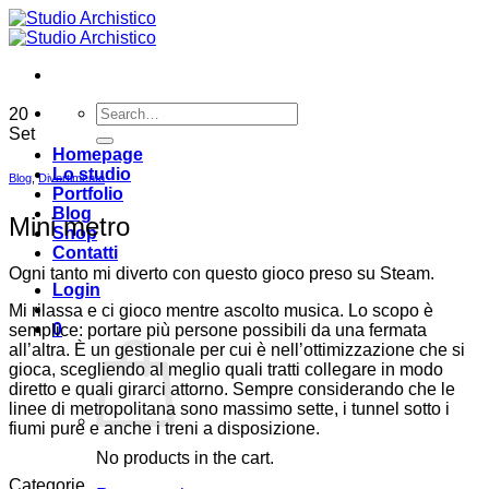
Salta
ai
contenuti
Search
20
for:
Set
Homepage
Lo studio
Blog
,
Divertimento
Portfolio
Blog
Mini metro
Shop
Contatti
Ogni tanto mi diverto con questo gioco preso su Steam.
Login
Mi rilassa e ci gioco mentre ascolto musica. Lo scopo è
0
semplice: portare più persone possibili da una fermata
all’altra. È un gestionale per cui è nell’ottimizzazione che si
gioca, scegliendo al meglio quali tratti collegare in modo
diretto e quali girarci attorno. Sempre considerando che le
linee di metropolitana sono massimo sette, i tunnel sotto i
fiumi pure e anche i treni a disposizione.
No products in the cart.
Categorie